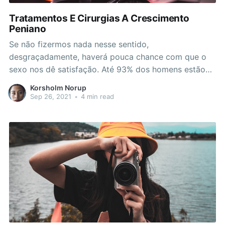
Tratamentos E Cirurgias A Crescimento
Peniano
Se não fizermos nada nesse sentido,
desgraçadamente, haverá pouca chance com que o
sexo nos dê satisfação. Até 93% dos homens estão
satisfeitos com o tratamento e também recomendam
Korsholm Norup
este produto! Clique e peça agora, graças ao qual
Sep 26, 2021
•
4 min read
você cuidará da sua essência sexual. A fim de o
homem que