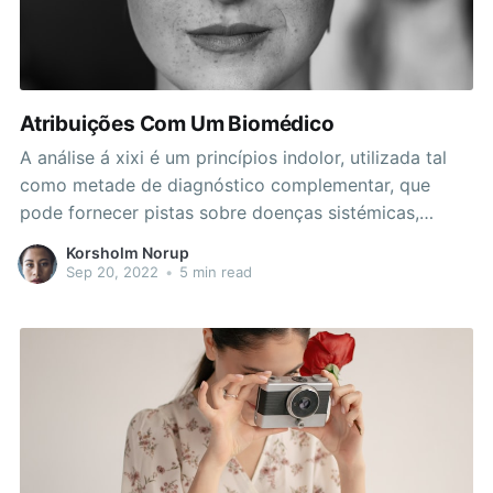
Atribuições Com Um Biomédico
A análise á xixi é um princípios indolor, utilizada tal
como metade de diagnóstico complementar, que
pode fornecer pistas sobre doenças sistémicas,
especialmente a nível com rins. visite o link de
Korsholm Norup
conquistar respostas mais rápidas, a fenecimento de
Sep 20, 2022
•
5 min read
otimizar o tempo do profissional, muitos exames
estão sendo realizados por aparelhos