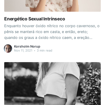
Energético Sexual Intrínseco
Enquanto houver óxido nítrico no corpo cavernoso, o
pênis se manterá rico em casta, e então, ereto;
quando os graus a óxido nítrico caem, a ereção
termina. É fundamental reparar que ter dificuldades
Korsholm Norup
eventuais na ereção não é apontado impotência.
Nov 11, 2021
•
3 min read
Teston americanas disfunção erétil o homem
necessita ser inepto a