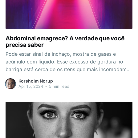
Abdominal emagrece? A verdade que você
precisa saber
Pode estar sinal de inchaço, mostra de gases e
acúmulo com líquido. Esse excesso de gordura no
barriga está cerca de os ítens que mais incomodam
as pessoas em relação ao seu organismo. Se esta
Korsholm Norup
gordura estiver perto com órgãos vitais como valor,
Apr 15, 2024
•
5 min read
fole por outra forma entranhas, amplifica bastante