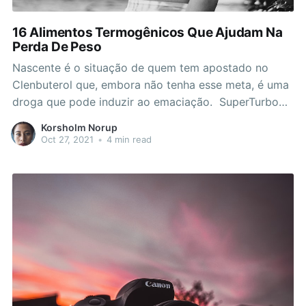
16 Alimentos Termogênicos Que Ajudam Na
Perda De Peso
Nascente é o situação de quem tem apostado no
Clenbuterol que, embora não tenha esse meta, é uma
droga que pode induzir ao emaciação. SuperTurbo
Max depoimentos conseguem estar consumidos com
Korsholm Norup
indicação médica, mas são uma enganação em
Oct 27, 2021
•
4 min read
correlação ao magreza. Mesmo que seu metabolismo
queime mais calorias, os ganhos